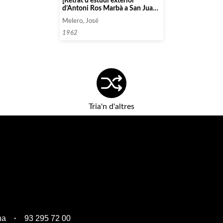
[Retrat d’estudi exterior
d’Antoni Ros Marbà a San Juan
de Puerto Rico]
Melero, José
1962
Tria'n d'altres
na
93 295 72 00