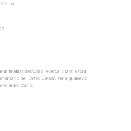
s Marbà
87
b finalitat d'estudi o recerca, citant la font
entació de l’Orfeó Català". Per a qualsevol
anar autorització.