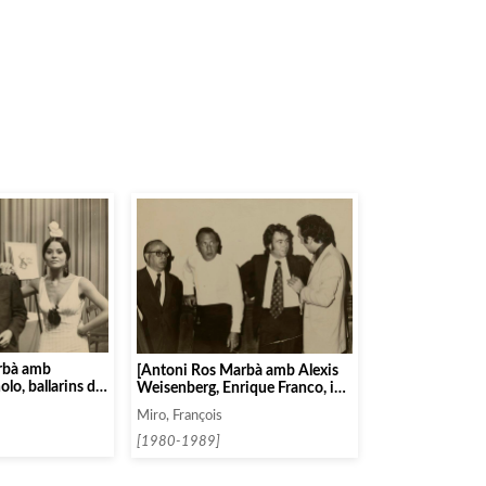
rbà amb
[Antoni Ros Marbà amb Alexis
lo, ballarins de
Weisenberg, Enrique Franco, i
e Roberto
Rafael Orozco al Festival de
Miro, François
al Criollo de
Prades]
acas, a
[1980-1989]