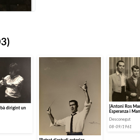
03)
[Antoni Ros Ma
bà dirigint un
Esperanza i Mano
la companyia d
Desconegut
Iglésias al Festiv
Televisió de Car
08-09/1961
Venezuela]