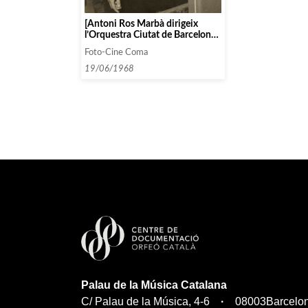
[Antoni Ros Marbà dirigeix
l’Orquestra Ciutat de Barcelona
a Olot]
Foto-Cine Coma
19/06/1968
Palau de la Música Catalana
C/ Palau de la Música, 4-6
08003
Barcelo