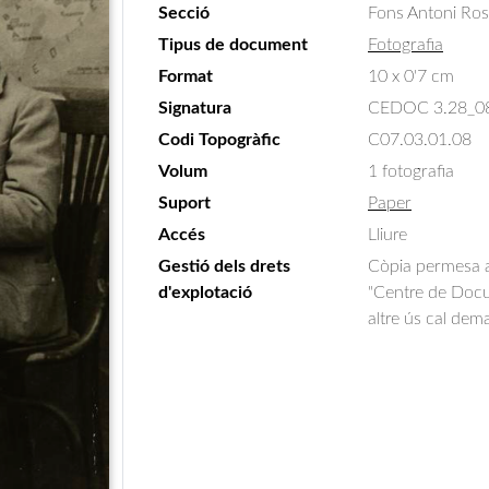
Secció
Fons Antoni Ro
Tipus de document
Fotografia
Format
10 x 0'7 cm
Signatura
CEDOC 3.28_0
Codi Topogràfic
C07.03.01.08
Volum
1 fotografia
Suport
Paper
Accés
Lliure
Gestió dels drets
Còpia permesa am
d'explotació
"Centre de Docum
altre ús cal dem