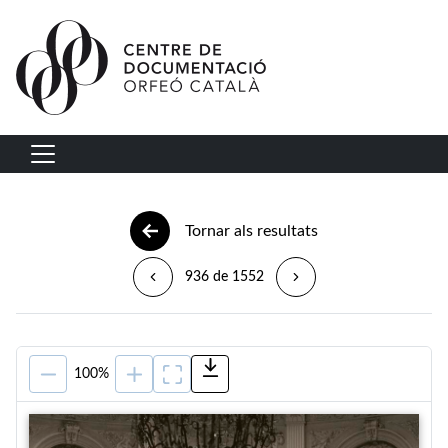
Vés al contingut
Navegació principal
Tornar als resultats
936 de 1552
100%