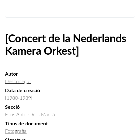
[Concert de la Nederlands
Kamera Orkest]
Autor
Desconegut
Data de creació
[1980-1989]
Secció
Fons Antoni Ros Marbà
Tipus de document
Fotografia