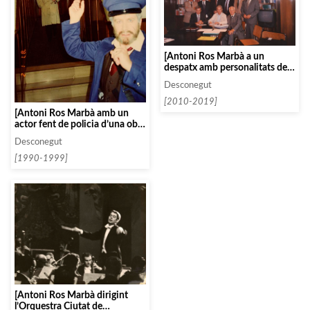
[Antoni Ros Marbà a un
despatx amb personalitats de
la cultura com Josep Espar
Desconegut
Ticó entre d’altres]
[2010-2019]
[Antoni Ros Marbà amb un
actor fent de policia d’una obra
operística pels interiors del
Desconegut
Gran Teatre del Liceu]
[1990-1999]
[Antoni Ros Marbà dirigint
l’Orquestra Ciutat de