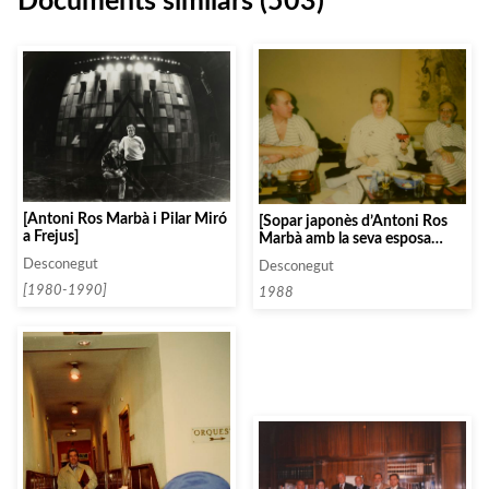
Documents similars (503)
[Antoni Ros Marbà i Pilar Miró
[Sopar japonès d’Antoni Ros
a Frejus]
Marbà amb la seva esposa
Jacqueline Hamersthel i Albert
Desconegut
Desconegut
Atenelle]
[1980-1990]
1988