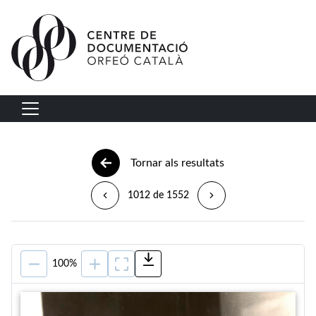
Vés al contingut
Navegació principal
Tornar als resultats
1012 de 1552
100%