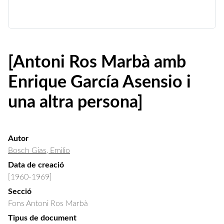
[Antoni Ros Marbà amb
Enrique García Asensio i
una altra persona]
Autor
Bosch Gias, Emilio
Data de creació
[1960-1969]
Secció
Fons Antoni Ros Marbà
Tipus de document