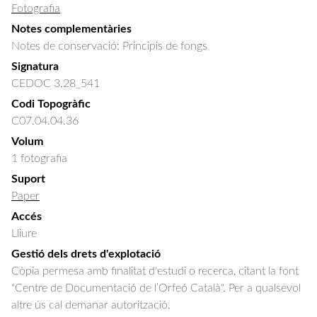
Fotografia
Notes complementàries
Notes de conservació: Principis de fongs
Signatura
CEDOC 3.28_541
Codi Topogràfic
C07.04.04.36
Volum
1 fotografia
Suport
Paper
Accés
Lliure
Gestió dels drets d'explotació
Còpia permesa amb finalitat d'estudi o recerca, citant la font
"Centre de Documentació de l’Orfeó Català". Per a qualsevol
altre ús cal demanar autorització.