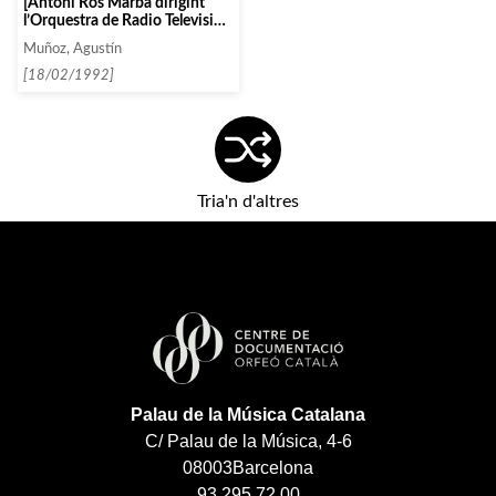
[Antoni Ros Marbà dirigint
l’Orquestra de Radio Televisió
Espanyola]
Muñoz, Agustín
[18/02/1992]
Tria'n d'altres
Palau de la Música Catalana
C/ Palau de la Música, 4-6
08003
Barcelona
93 295 72 00