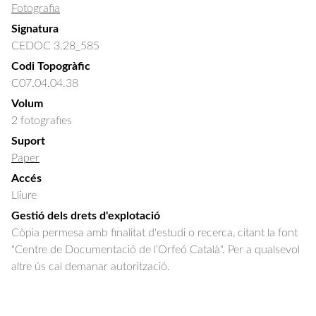
Fotografia
Signatura
CEDOC 3.28_585
Codi Topogràfic
C07.04.04.38
Volum
2 fotografies
Suport
Paper
Accés
Lliure
Gestió dels drets d'explotació
Còpia permesa amb finalitat d'estudi o recerca, citant la font
"Centre de Documentació de l’Orfeó Català". Per a qualsevol
altre ús cal demanar autorització.