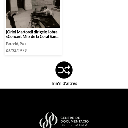
[Oriol Martorell dirigeix l’obra
«Concert Mil» de la Coral Sant
Jordi amb Antoni Ros Marbà al
Barceló, Pau
piano]
06/03/1979
Tria'n d'altres