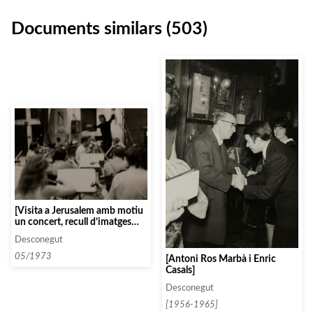
Documents similars (503)
[Visita a Jerusalem amb motiu
un concert, recull d’imatges
dels assajos i dels moments
Desconegut
previs al concert]
05/1973
[Antoni Ros Marbà i Enric
Casals]
Desconegut
[1956-1965]