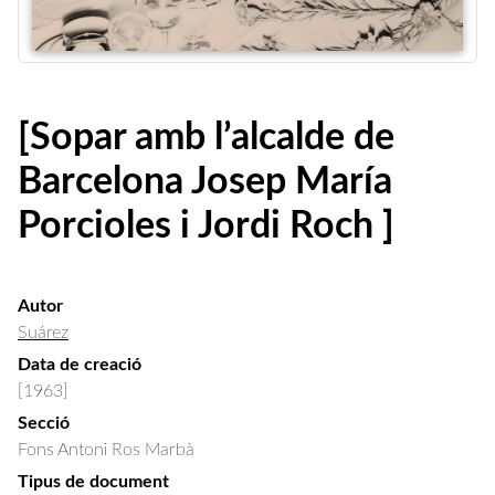
[Sopar amb l’alcalde de
Barcelona Josep María
Porcioles i Jordi Roch ]
Autor
Suárez
Data de creació
[1963]
Secció
Fons Antoni Ros Marbà
Tipus de document