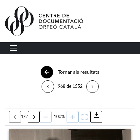
Vés al contingut
Navegació principal
Tornar als resultats
968 de 1552
1
/
2
100%