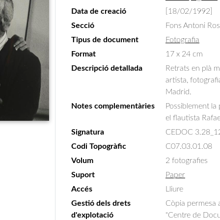
Data de creació
[18/02/1992]
Secció
Fons Antoni Ro
Tipus de document
Fotografia
Format
17 x 24 cm
Descripció detallada
Retrats en plà 
artista, fotograf
Madrid.
Notes complementàries
Possiblement la
el flautista Rafa
Signatura
CEDOC 3.28_1
Codi Topogràfic
C07.03.01.08
Volum
2 fotografies
Suport
Paper
Accés
Lliure
Gestió dels drets
Còpia permesa am
d'explotació
"Centre de Docum