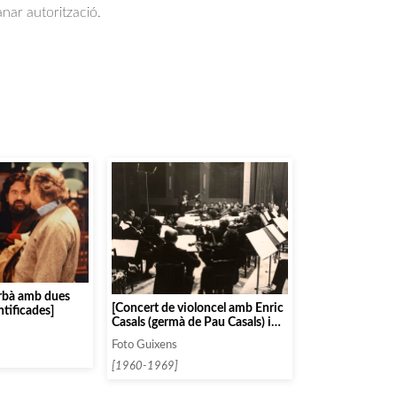
anar autorització.
rbà amb dues
[Concert de violoncel amb Enric
tificades]
Casals (germà de Pau Casals) i
Antoni Ros Marbà i el
Foto Guixens
violoncel·lista Gerard Claret]
[1960-1969]