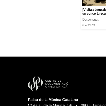
[Visita a Jerus
un concert, recu
amics i coneguts
Desconegut
05/1973
Palau de la Música Catalana
C/ Palau de la Música, 4-6
08003
Barcelo