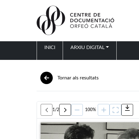
Vés al contingut
INICI
ARXIU DIGITAL
Navegació principal
Tornar als resultats
1
/
2
100%