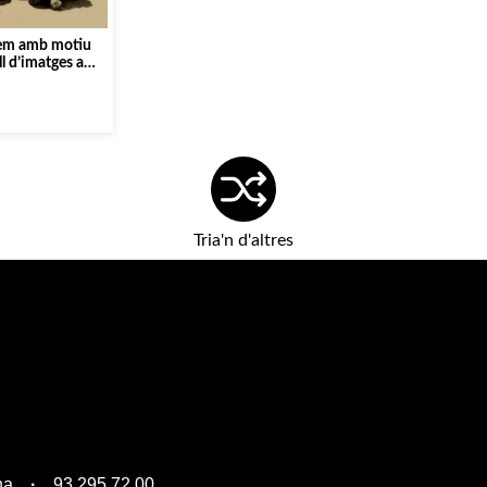
alem amb motiu
ll d’imatges amb
 ]
Tria'n d'altres
na
93 295 72 00