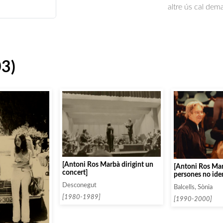
altre ús cal dem
03)
[Antoni Ros Marbà dirigint un
[Antoni Ros Ma
concert]
persones no iden
Desconegut
Balcells, Sònia
[1980-1989]
[1990-2000]