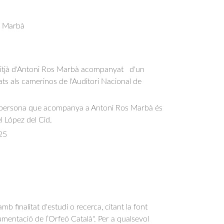
s Marbà
mitjà d'Antoni Ros Marbà acompanyat   d'un 
iats als camerinos de l'Auditori Nacional de 
 persona que acompanya a Antoni Ros Marbà és
el López del Cid.
25
b finalitat d'estudi o recerca, citant la font
entació de l’Orfeó Català". Per a qualsevol