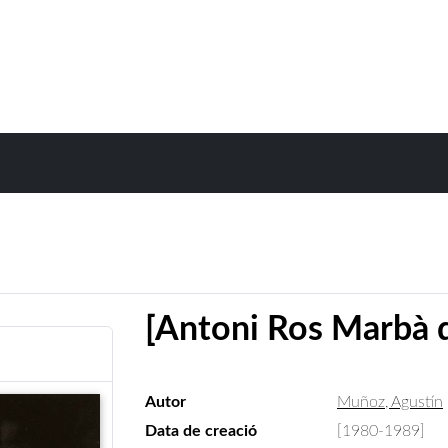
[Antoni Ros Marbà d
Autor
Muñoz, Agustín
Data de creació
[1980-1989]