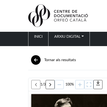
Vés al contingut
INICI
ARXIU DIGITAL
Navegació principal
Tornar als resultats
1
/
3
100%