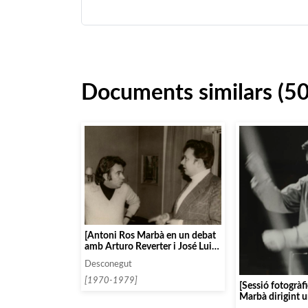
Documents similars (5
[Antoni Ros Marbà en un debat
amb Arturo Reverter i José Luis
Pérez de Arteaga, entre d’altres]
Desconegut
[1970-1979]
[Sessió fotogràf
Marbà dirigint u