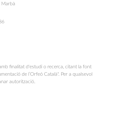
s Marbà
86
b finalitat d'estudi o recerca, citant la font
entació de l’Orfeó Català". Per a qualsevol
anar autorització.