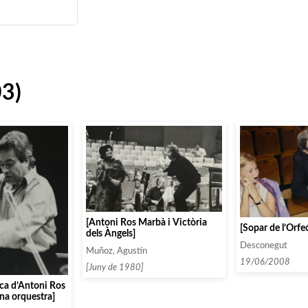
03)
[Antoni Ros Marbà i Victòria
[Sopar de l’Orfe
dels Àngels]
Desconegut
Muñoz, Agustín
19/06/2008
[Juny de 1980]
ica d’Antoni Ros
na orquestra]