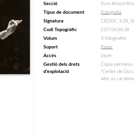
Secció
Fons Antoni Ro
Tipus de document
Fotografia
Signatura
CEDOC 3.28_5
Codi Topogràfic
C07.04.04.38
Volum
3 fotografies
Suport
Paper
Accés
Lliure
Gestió dels drets
Còpia permesa am
d'explotació
"Centre de Docum
altre ús cal dem