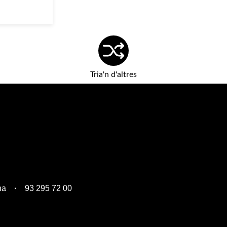
Tria'n d'altres
na
93 295 72 00