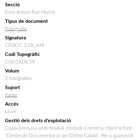
Secció
Fons Antoni Ros Marbà
Tipus de document
Fotografia
Signatura
CEDOC 3.28_649
Codi Topogràfic
C06.03.05.59
Volum
2 fotografies
Suport
Paper
Accés
Lliure
Gestió dels drets d'explotació
Còpia permesa amb finalitat d'estudi o recerca, citant la font
"Centre de Documentació de l’Orfeó Català". Per a qualsevol