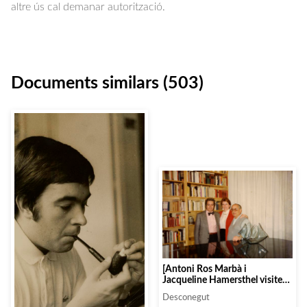
altre ús cal demanar autorització.
Documents similars (503)
[Antoni Ros Marbà i
Jacqueline Hamersthel visiten
al crític musical Enrique
Desconegut
Franco]