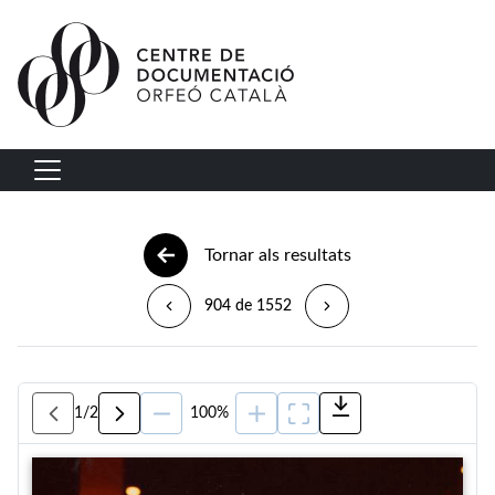
Vés al contingut
Navegació principal
Tornar als resultats
904 de 1552
1
/
2
100%