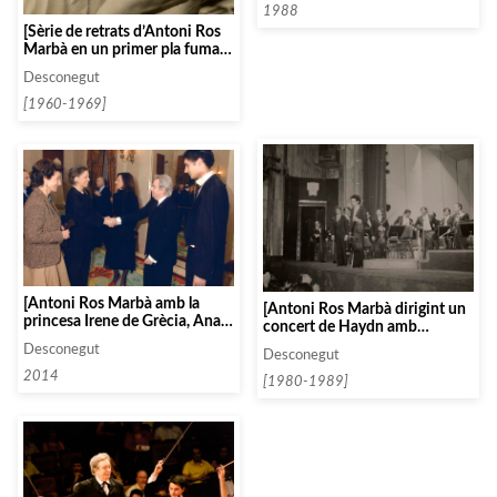
1988
[Sèrie de retrats d’Antoni Ros
Marbà en un primer pla fumant
amb pipa]
Desconegut
[1960-1969]
[Antoni Ros Marbà amb la
[Antoni Ros Marbà dirigint un
princesa Irene de Grècia, Ana
concert de Haydn amb
Patrícia Botín i Paloma O’Shea
l’Orquesta Sinfónica Nacional
Desconegut
a Madrid]
Desconegut
al recinte «Bellas Artes» de
2014
Mèxic]
[1980-1989]