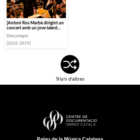
[Antoni Ros Marbà dirigint un
concert amb un jove talent
violoncel·lista]
Desconegut
[2010-2019]
Tria'n d'altres
Palau de la Música Catalana