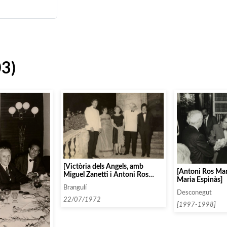
03)
[Victòria dels Àngels, amb
[Antoni Ros Mar
Miguel Zanetti i Antoni Ros
Maria Espinàs]
Marbà, posant per les càmeres
Brangulí
en el marc del XVII Festival de
Desconegut
Senya Blanca]
22/07/1972
[1997-1998]