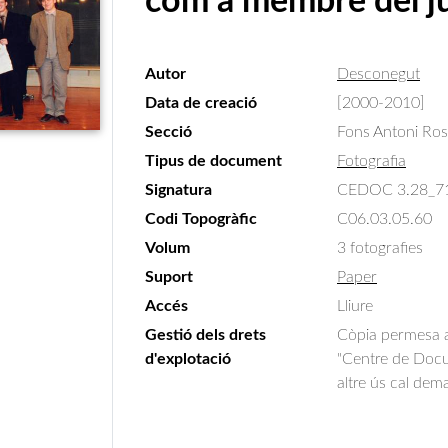
com a membre del ju
Autor
Desconegut
Data de creació
[2000-2010]
Secció
Fons Antoni Ro
Tipus de document
Fotografia
Signatura
CEDOC 3.28_7
Codi Topogràfic
C06.03.05.60
Volum
3 fotografies
Suport
Paper
Accés
Lliure
Gestió dels drets
Còpia permesa am
d'explotació
"Centre de Docum
altre ús cal dem