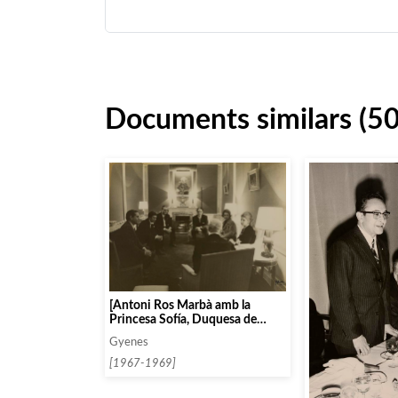
Documents similars (5
[Antoni Ros Marbà amb la
Princesa Sofía, Duquesa de
Alba, Arthur Rubinstein, després
Gyenes
d’un concert de l’Orquestra
Ciutat de Barcelona al Teatro
[1967-1969]
Real]