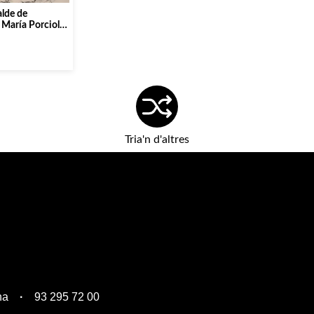
alde de
 María Porcioles
Tria'n d'altres
na
93 295 72 00