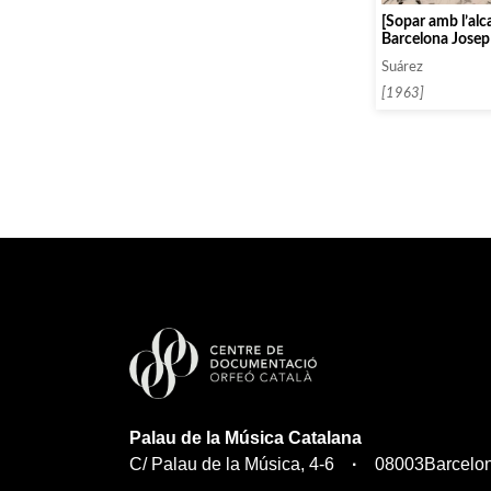
[Sopar amb l’alc
Barcelona Josep
i Jordi Roch ]
Suárez
[1963]
Palau de la Música Catalana
C/ Palau de la Música, 4-6
08003
Barcelo