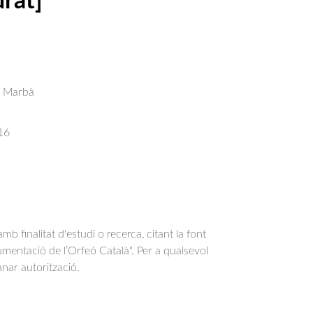
rat]
s Marbà
16
b finalitat d'estudi o recerca, citant la font
entació de l’Orfeó Català". Per a qualsevol
anar autorització.