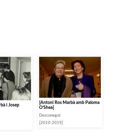
[Antoni Ros Marbà amb Paloma
bà i Josep
O’Shea]
Desconegut
[2010-2019]