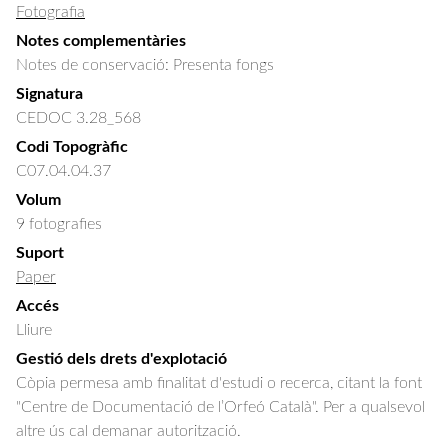
Fotografia
Notes complementàries
Notes de conservació: Presenta fongs
Signatura
CEDOC 3.28_568
Codi Topogràfic
C07.04.04.37
Volum
9 fotografies
Suport
Paper
Accés
Lliure
Gestió dels drets d'explotació
Còpia permesa amb finalitat d'estudi o recerca, citant la font
"Centre de Documentació de l’Orfeó Català". Per a qualsevol
altre ús cal demanar autorització.