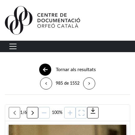
Vés al contingut
Navegació principal
Tornar als resultats
985 de 1552
1
/
6
100%