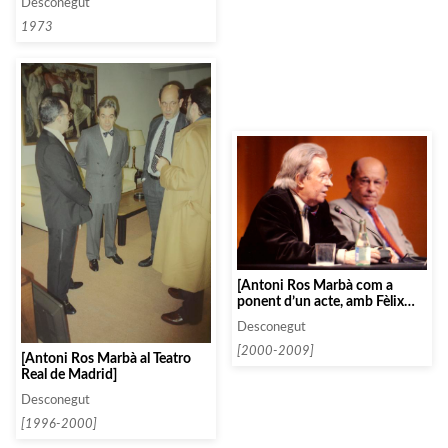
Desconegut
1973
[Antoni Ros Marbà com a
ponent d’un acte, amb Fèlix
Millet Tusell, president de
Desconegut
Fundació Orfeó Català i Palau
de la Música]
[2000-2009]
[Antoni Ros Marbà al Teatro
Real de Madrid]
Desconegut
[1996-2000]