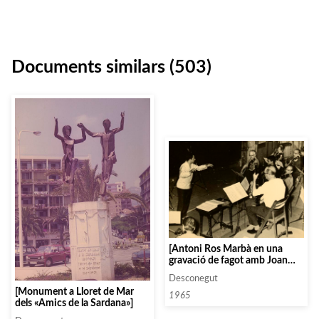
Documents similars (503)
[Antoni Ros Marbà en una
gravació de fagot amb Joan
Carbonell i Manuel Calsina]
Desconegut
[Monument a Lloret de Mar
1965
dels «Amics de la Sardana»]