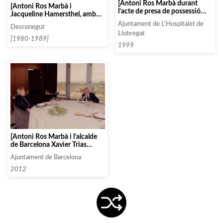
[Antoni Ros Marbà durant
[Antoni Ros Marbà i
l’acte de presa de possessió
Jacqueline Hamersthel, amb
d’una nova nova corporació al
una amiga, en un restaurant]
Ajuntament de L'Hospitalet de
Saló de Plens de l’Ajuntament
Desconegut
Llobregat
de L’Hospitalet]
[1980-1989]
1999
[Antoni Ros Marbà i l’alcalde
de Barcelona Xavier Trias
compartint un àpat]
Ajuntament de Barcelona
2012