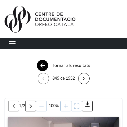
Vés al contingut
Navegació principal
Tornar als resultats
845 de 1552
1
/
2
100%