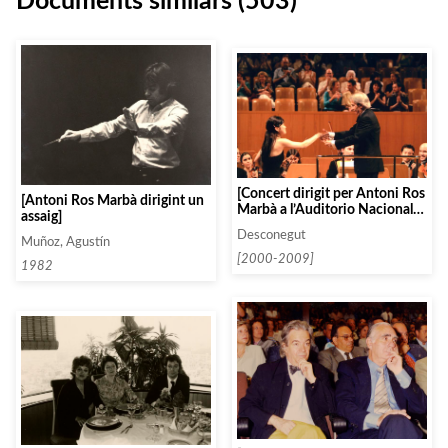
Documents similars (503)
[Concert dirigit per Antoni Ros
[Antoni Ros Marbà dirigint un
Marbà a l’Auditorio Nacional
assaig]
de Madrid]
Desconegut
Muñoz, Agustín
[2000-2009]
1982