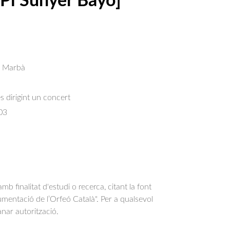
 Pi Sunyer Bayó]
s Marbà
s dirigint un concert
03
b finalitat d'estudi o recerca, citant la font
entació de l’Orfeó Català". Per a qualsevol
anar autorització.