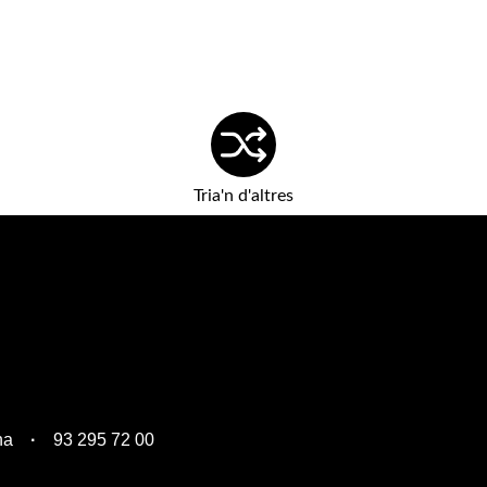
Tria'n d'altres
na
93 295 72 00