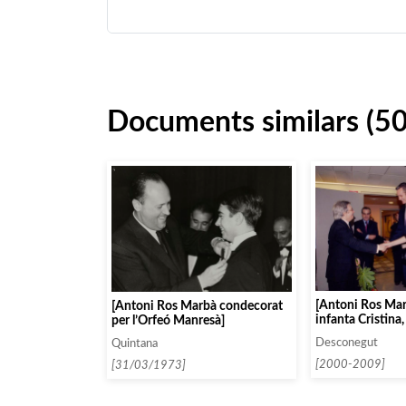
Documents similars (5
[Antoni Ros Mar
[Antoni Ros Marbà condecorat
infanta Cristina,
per l’Orfeó Manresà]
Urdangarín i Cel
Desconegut
Quintana
Corbacho]
[2000-2009]
[31/03/1973]