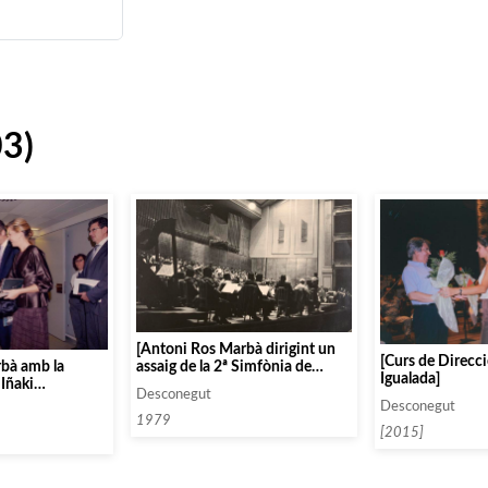
03)
[Antoni Ros Marbà dirigint un
[Curs de Direcci
assaig de la 2ª Simfònia de
bà amb la
Igualada]
Mahler al Teatro Real de Madrid
 Iñaki
Desconegut
amb l’Orquesta Nacional de
estino
Desconegut
España]
1979
[2015]