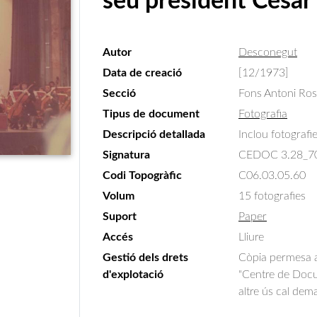
seu president César
Autor
Desconegut
Data de creació
[12/1973]
Secció
Fons Antoni Ro
Tipus de document
Fotografia
Descripció detallada
Inclou fotografie
Signatura
CEDOC 3.28_7
Codi Topogràfic
C06.03.05.60
Volum
15 fotografies
Suport
Paper
Accés
Lliure
Gestió dels drets
Còpia permesa am
d'explotació
"Centre de Docum
altre ús cal dem