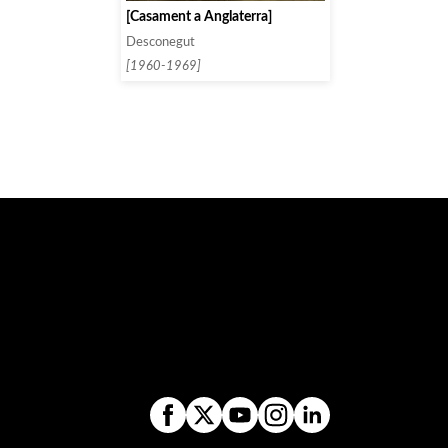
[Casament a Anglaterra]
Desconegut
[1960-1969]