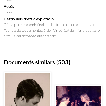
Accés
Lliure
Gestió dels drets d'explotació
Còpia permesa amb finalitat d'estudi o recerca, citant la font
"Centre de Documentació de l’Orfeó Català". Per a qualsevol
altre ús cal demanar autorització.
Documents similars (503)