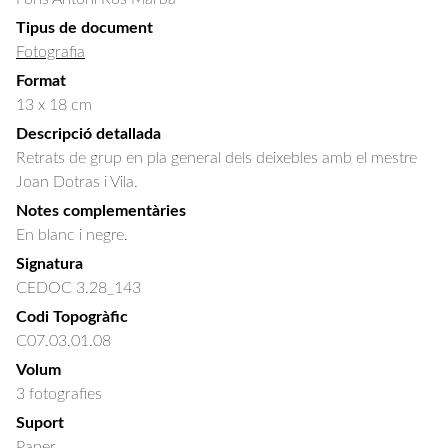
Tipus de document
Fotografia
Format
13 x 18 cm
Descripció detallada
Retrats de grup en pla general dels deixebles amb el mestre 
Joan Dotras i Vila.
Notes complementàries
En blanc i negre.
Signatura
CEDOC 3.28_143
Codi Topogràfic
C07.03.01.08
Volum
3 fotografies
Suport
Paper