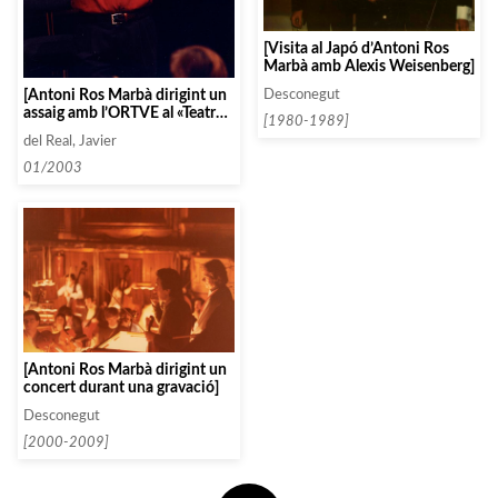
[Visita al Japó d’Antoni Ros
Marbà amb Alexis Weisenberg]
[Antoni Ros Marbà dirigint un
Desconegut
assaig amb l’ORTVE al «Teatro
[1980-1989]
Monumental»]
del Real, Javier
01/2003
[Antoni Ros Marbà dirigint un
concert durant una gravació]
Desconegut
[2000-2009]