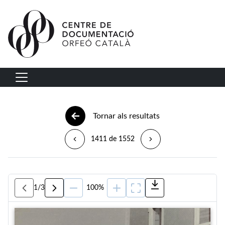
Vés al contingut
Navegació principal
Tornar als resultats
1411 de 1552
1
/
3
100%