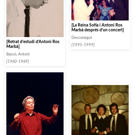
[La Reina Sofía i Antoni Ros
Marbà després d’un concert]
Desconegut
[Retrat d’estudi d’Antoni Ros
[1995-1999]
Marbà]
Bassó, Antoni
[1960-1969]