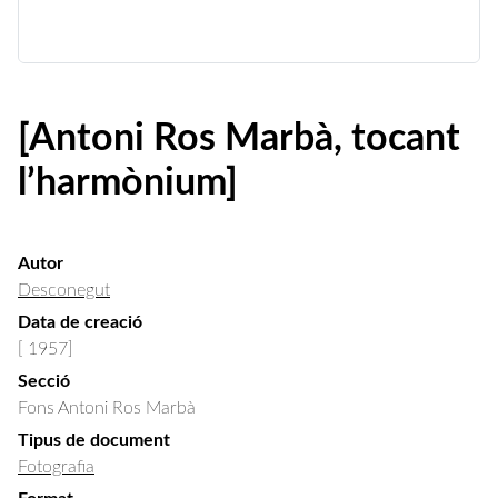
[Antoni Ros Marbà, tocant
l’harmònium]
Autor
Desconegut
Data de creació
[ 1957]
Secció
Fons Antoni Ros Marbà
Tipus de document
Fotografia