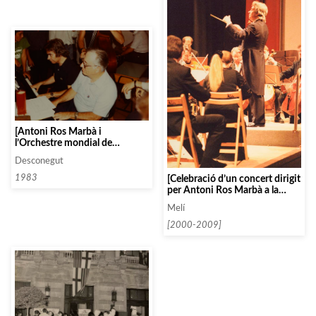
[Antoni Ros Marbà i
l’Orchestre mondial de
Jeneusses Musicales]
Desconegut
[Celebració d’un concert dirigit
1983
per Antoni Ros Marbà a la
Fundació Gala-Dalí a Figueres]
Melí
[2000-2009]