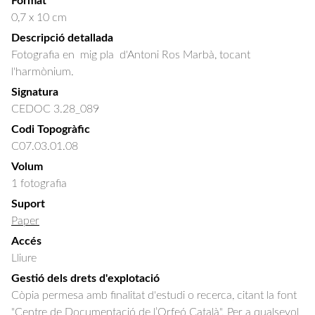
Format
0,7 x 10 cm
Descripció detallada
Fotografia en  mig pla  d'Antoni Ros Marbà, tocant 
l'harmònium.
Signatura
CEDOC 3.28_089
Codi Topogràfic
C07.03.01.08
Volum
1 fotografia
Suport
Paper
Accés
Lliure
Gestió dels drets d'explotació
Còpia permesa amb finalitat d'estudi o recerca, citant la font
"Centre de Documentació de l’Orfeó Català". Per a qualsevol