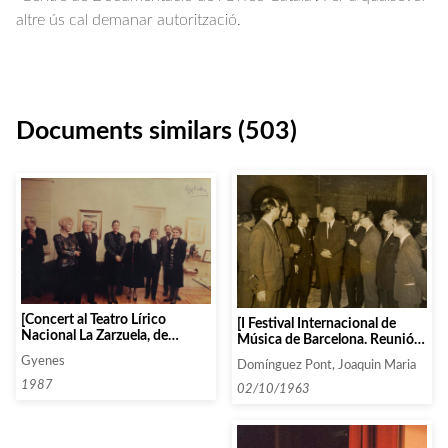
altre ús cal demanar autorització.
Documents similars (503)
[Concert al Teatro Lírico
[I Festival Internacional de
Nacional La Zarzuela, de
Música de Barcelona. Reunió al
Madrid]
Saló de Cent de l’Ajuntament
Gyenes
Domínguez Pont, Joaquin Maria
de Barcelona amb Antoni Ros
1987
Marbà, Xavier Berenguel,
02/10/1963
Manuel Capdevila, Josep Maria
Porcioles, Esteve Bassols i
altres]