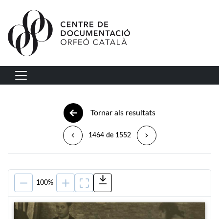
Vés al contingut
Navegació principal
Tornar als resultats
1464 de 1552
100%