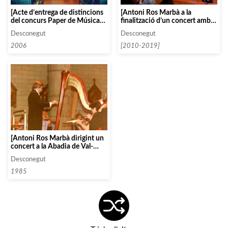
[Antoni Ros Marbà a la
[Acte d’entrega de distincions
finalització d’un concert amb
del concurs Paper de Música
joves músics de «La Escuela
organitzat a Capellades, que
Desconegut
Desconegut
Superior de Música Reina
comptava amb Antoni Ros
Sofía»]
Marbà com a membre del
[2010-2019]
2006
jurat]
[Antoni Ros Marbà dirigint un
concert a la Abadia de Val-
Dieu a Bèlgica]
Desconegut
1985