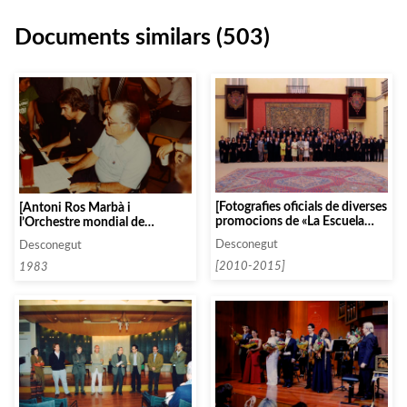
Documents similars (503)
[Fotografies oficials de diverses
[Antoni Ros Marbà i
promocions de «La Escuela
l’Orchestre mondial de
Superior de Música Reina
Jeneusses Musicales]
Desconegut
Desconegut
Sofía» amb la Reina Sofía, la
infanta Margarita, Antoni Ros
[2010-2015]
1983
Marbà, Paloma O’Shea al Palau
d’El Pardo]