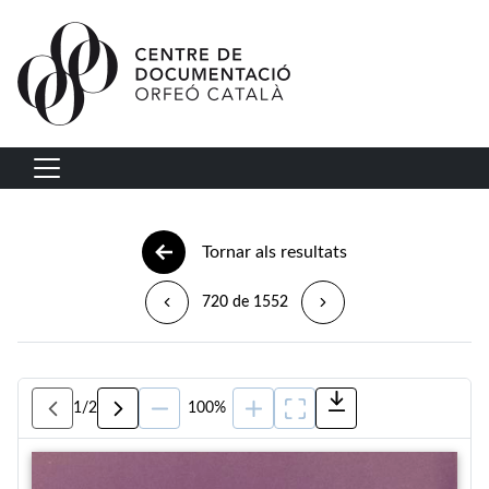
Vés al contingut
Navegació principal
Tornar als resultats
720 de 1552
1
/
2
100%