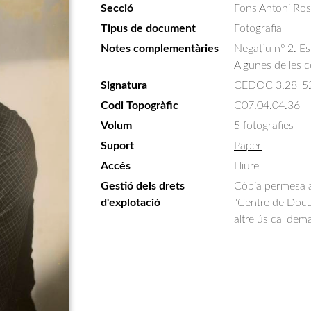
Secció
Fons Antoni Ro
Tipus de document
Fotografia
Notes complementàries
Negatiu nº 2. E
Algunes de les c
Signatura
CEDOC 3.28_5
Codi Topogràfic
C07.04.04.36
Volum
5 fotografies
Suport
Paper
Accés
Lliure
Gestió dels drets
Còpia permesa am
d'explotació
"Centre de Docum
altre ús cal dem