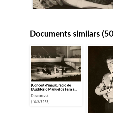
Documents similars (5
[Concert d’inauguració de
l’Auditorio Manuel de Falla a
Granada amb l’Orquestra
Desconegut
Nacional d’Espanya dirigida per
Antoni Ros Marbà]
[10/6/1978]