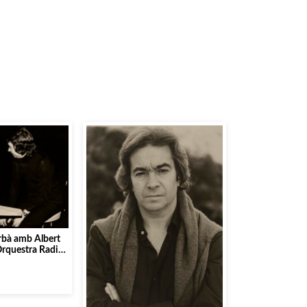
rbà amb Albert
’Orquestra Radio
ola]