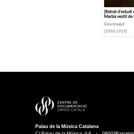
[Retrat d’estudi
Marbà vestit de
barret]
Desconegut
[1950-1959]
Palau de la Música Catalana
C/ Palau de la Música, 4-6
08003
Barcelo