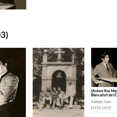
03)
[Antoni Ros Ma
Blancafort de l
Televisió Espany
Gallego, Juan
[1970-1979]