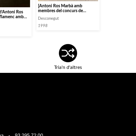
[Antoni Ros Marbà amb
membres del concurs de
 d’Antoni Ros
Santander, Gyorgy Sándor,
 flamenc amb
Desconegut
Blanca Uribe i Claude Frank]
1998
Tria'n d'altres
na
93 295 72 00