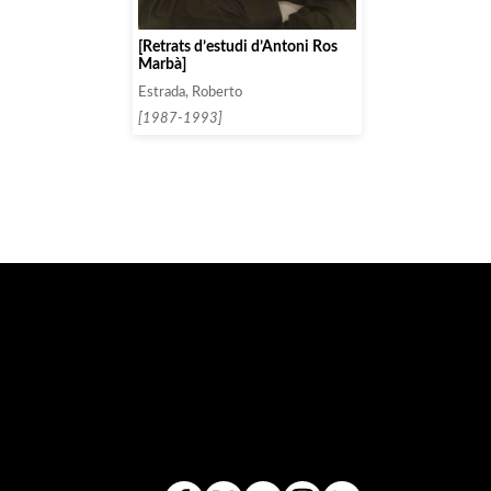
[Retrats d’estudi d’Antoni Ros
Marbà]
Estrada, Roberto
[1987-1993]