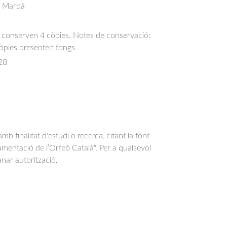
s Marbà
s conserven 4 còpies. Notes de conservació:
òpies presenten fongs.
28
b finalitat d'estudi o recerca, citant la font
entació de l’Orfeó Català". Per a qualsevol
anar autorització.