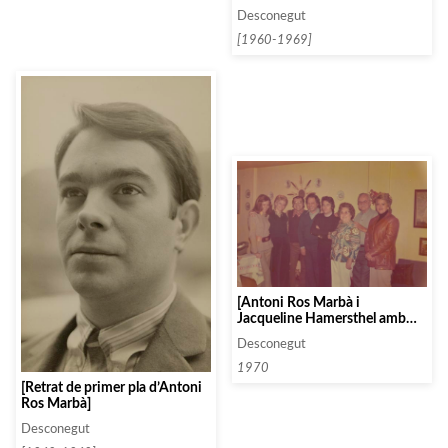
companyia d’amics]
Desconegut
[1960-1969]
[Antoni Ros Marbà i
Jacqueline Hamersthel amb
Andreu Bustamante, Maris,
Desconegut
Hermann Wilhelm i els seus
pares]
1970
[Retrat de primer pla d’Antoni
Ros Marbà]
Desconegut