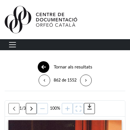
Vés al contingut
Navegació principal
Tornar als resultats
862 de 1552
1
/
3
100%