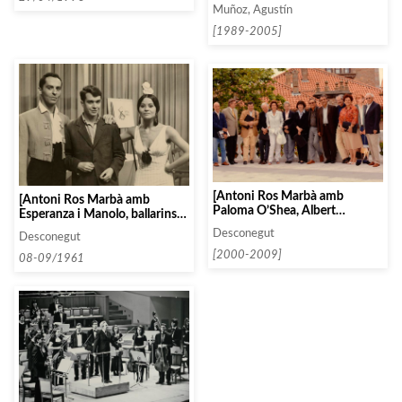
Madrid]
Muñoz, Agustín
[1989-2005]
[Antoni Ros Marbà amb
[Antoni Ros Marbà amb
Paloma O’Shea, Albert
Esperanza i Manolo, ballarins
Giménez Atenelle i altres
de la companyia de Roberto
Desconegut
Desconegut
membres del jurat del Concurs
Iglésias al Festival Criollo de
Internacional de Piano de
[2000-2009]
Televisió de Caracas, a
08-09/1961
Santander]
Venezuela]