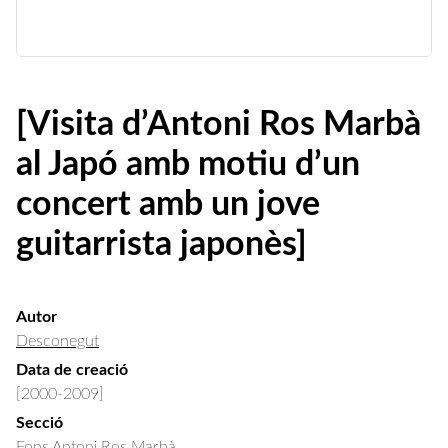
[Visita d’Antoni Ros Marbà
al Japó amb motiu d’un
concert amb un jove
guitarrista japonès]
Autor
Desconegut
Data de creació
[2000-2009]
Secció
Fons Antoni Ros Marbà