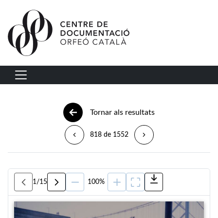
Vés al contingut
Navegació principal
Tornar als resultats
818 de 1552
1
/
15
100%