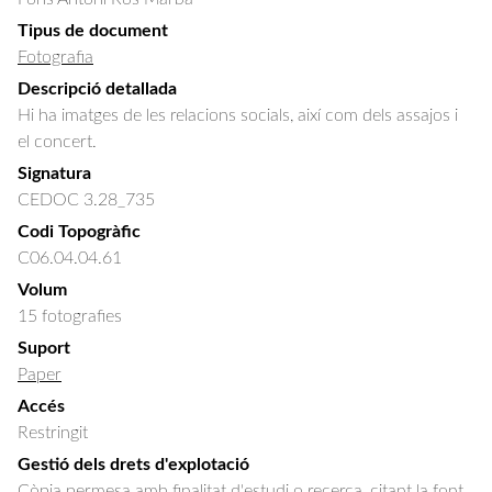
Tipus de document
Fotografia
Descripció detallada
Hi ha imatges de les relacions socials, així com dels assajos i 
el concert.
Signatura
CEDOC 3.28_735
Codi Topogràfic
C06.04.04.61
Volum
15 fotografies
Suport
Paper
Accés
Restringit
Gestió dels drets d'explotació
Còpia permesa amb finalitat d'estudi o recerca, citant la font