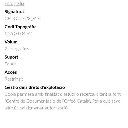
Fotografia
Signatura
CEDOC 3.28_826
Codi Topogràfic
C06.04.04.62
Volum
2 fotografies
Suport
Paper
Accés
Restringit
Gestió dels drets d'explotació
Còpia permesa amb finalitat d'estudi o recerca, citant la font
"Centre de Documentació de l’Orfeó Català". Per a qualsevol
altre ús cal demanar autorització.