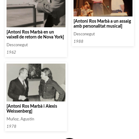
[Antoni Ros Marbà a un assaig
amb personalitat musical]
[Antoni Ros Marbà en un
Desconegut
vaixell de retorn de Nova York]
1988
Desconegut
1962
[Antoni Ros Marbà i Alexis
Weissenberg]
Muñoz, Agustín
1978