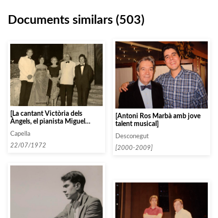
Documents similars (503)
[La cantant Victòria dels
[Antoni Ros Marbà amb jove
Àngels, el pianista Miguel
talent musical]
Zanetti i Ros Marbà posant
Capella
amb altres personalitats en el
Desconegut
marc del XVII Festival de Senya
22/07/1972
[2000-2009]
Blanca]