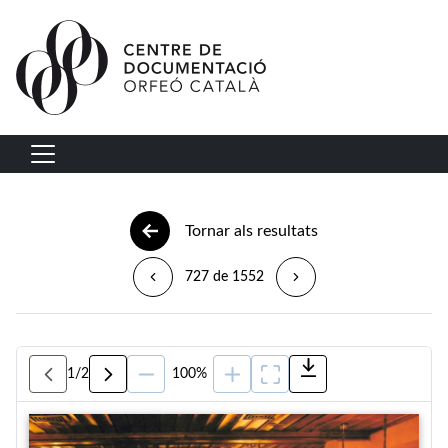
Vés al contingut
Navegació principal
Tornar als resultats
727 de 1552
1
/
2
100%