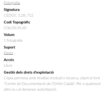
Fotografia
Signatura
CEDOC 3.28_712
Codi Topogràfic
C06.03.05.60
Volum
1 fotografia
Suport
Paper
Accés
Lliure
Gestió dels drets d'explotació
Còpia permesa amb finalitat d'estudi o recerca, citant la font
"Centre de Documentació de l’Orfeó Català". Per a qualsevol
altre ús cal demanar autorització.