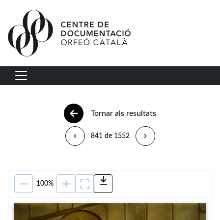
Vés al contingut
Navegació principal
Tornar als resultats
841 de 1552
100%