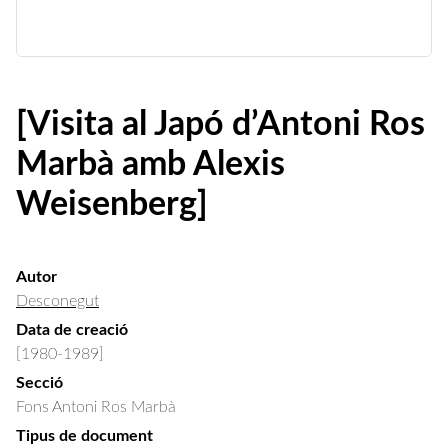
[Visita al Japó d’Antoni Ros
Marbà amb Alexis
Weisenberg]
Autor
Desconegut
Data de creació
[1980-1989]
Secció
Fons Antoni Ros Marbà
Tipus de document