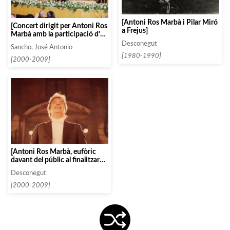
[Antoni Ros Marbà i Pilar Miró
[Concert dirigit per Antoni Ros
a Frejus]
Marbà amb la participació d’un
jove violinista]
Desconegut
Sancho, José Antonio
[1980-1990]
[2000-2009]
[Antoni Ros Marbà, eufòric
davant del públic al finalitzar
un concert]
Desconegut
[2000-2009]