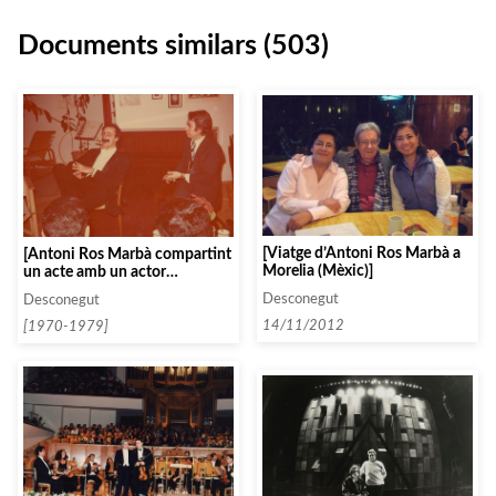
Documents similars (503)
[Viatge d’Antoni Ros Marbà a
[Antoni Ros Marbà compartint
Morelia (Mèxic)]
un acte amb un actor
disfressat de Groucho Marx]
Desconegut
Desconegut
14/11/2012
[1970-1979]