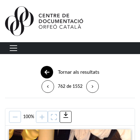
Vés al contingut
Navegació principal
Tornar als resultats
762 de 1552
100%