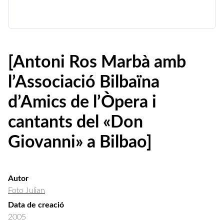
[Antoni Ros Marbà amb
l’Associació Bilbaïna
d’Amics de l’Òpera i
cantants del «Don
Giovanni» a Bilbao]
Autor
Foto Julian
Data de creació
2005