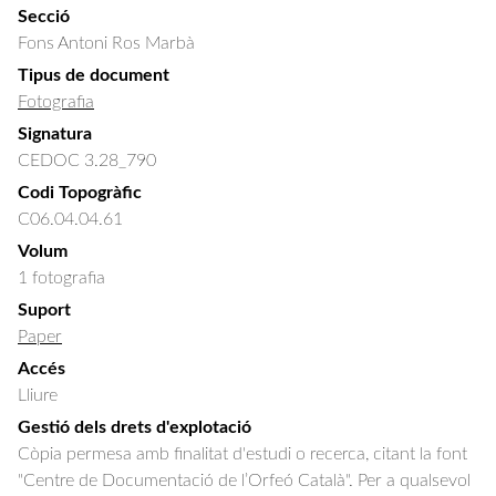
Secció
Fons Antoni Ros Marbà
Tipus de document
Fotografia
Signatura
CEDOC 3.28_790
Codi Topogràfic
C06.04.04.61
Volum
1 fotografia
Suport
Paper
Accés
Lliure
Gestió dels drets d'explotació
Còpia permesa amb finalitat d'estudi o recerca, citant la font
"Centre de Documentació de l’Orfeó Català". Per a qualsevol