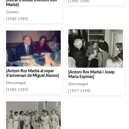
[Retrat d’estudi d’Antoni Ros
[1960-1969]
Marbà]
Gyenes
[1980-1989]
[Antoni Ros Marbà al sopar
[Antoni Ros Marbà i Josep
d’aniversari de Miguel Alonso]
Maria Espinàs]
Desconegut
Desconegut
[1980-1989]
[1997-1998]