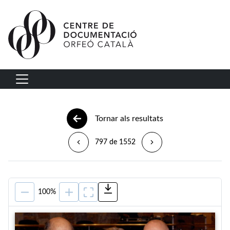
Vés al contingut
Navegació principal
Tornar als resultats
797 de 1552
100%