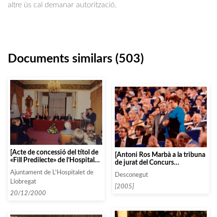
altre ús cal demanar autorització.
Documents similars (503)
[Acte de concessió del títol de
[Antoni Ros Marbà a la tribuna
«Fill Predilecte» de l’Hospitalet
de jurat del Concurs
de Llobregat a An toni Ros
Internacional de Piano de
Ajuntament de L'Hospitalet de
Marbà al Palauet de Can
Desconegut
Santander]
Llobregat
Buxeres]
[2005]
20/12/2000