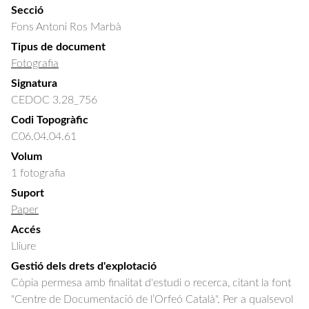
Secció
Fons Antoni Ros Marbà
Tipus de document
Fotografia
Signatura
CEDOC 3.28_756
Codi Topogràfic
C06.04.04.61
Volum
1 fotografia
Suport
Paper
Accés
Lliure
Gestió dels drets d'explotació
Còpia permesa amb finalitat d'estudi o recerca, citant la font
"Centre de Documentació de l’Orfeó Català". Per a qualsevol