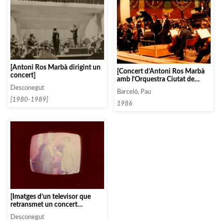
[Antoni Ros Marbà dirigint un
[Concert d’Antoni Ros Marbà
concert]
amb l’Orquestra Ciutat de
Barcelona i la soprano Maria
Desconegut
Barceló, Pau
Àngels Miró interpretant l’obra
[1980-1989]
«El sombrero de tres picos» al
1986
Palau de la Música]
[Imatges d’un televisor que
retransmet un concert
d’Antoni Ros Marbà]
Desconegut