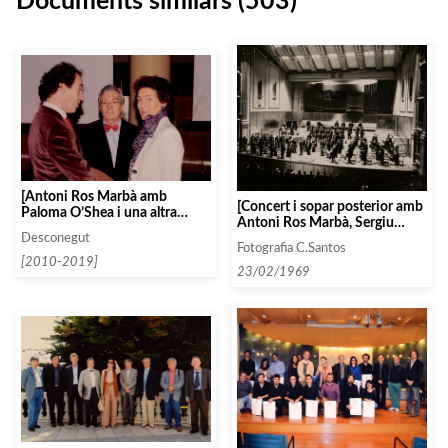
Documents similars (503)
[Antoni Ros Marbà amb
[Concert i sopar posterior amb
Paloma O’Shea i una altra
Antoni Ros Marbà, Sergiu
persona]
Celibidache, Enrique García
Desconegut
Fotografia C.Santos
Asensio, entre d’altres]
[2010-2019]
23/02/1969