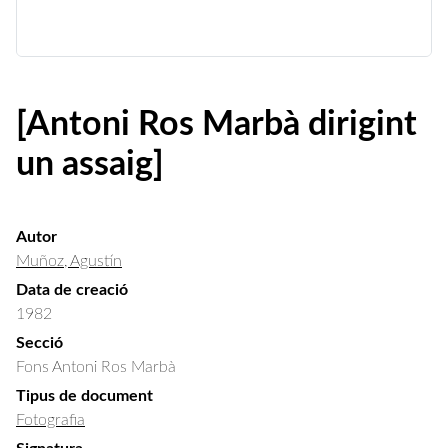
[Antoni Ros Marbà dirigint
un assaig]
Autor
Muñoz, Agustín
Data de creació
1982
Secció
Fons Antoni Ros Marbà
Tipus de document
Fotografia