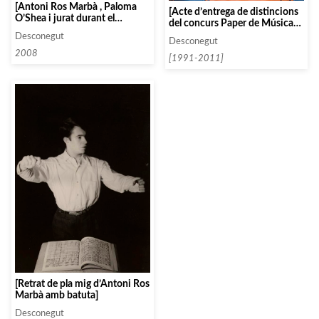
[Antoni Ros Marbà , Paloma
[Acte d’entrega de distincions
O’Shea i jurat durant el
del concurs Paper de Música
Concurs Internacional de
organitzat a Capellades, que
Desconegut
Piano de Santander]
Desconegut
comptava amb Antoni Ros
2008
Marbà com a membre del
[1991-2011]
jurat]
[Retrat de pla mig d’Antoni Ros
Marbà amb batuta]
Desconegut