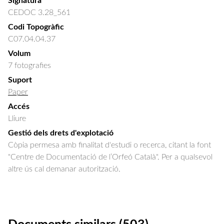
Signatura
CEDOC 3.28_561
Codi Topogràfic
C07.04.04.37
Volum
7 fotografies
Suport
Paper
Accés
Lliure
Gestió dels drets d'explotació
Còpia permesa amb finalitat d'estudi o recerca, citant la font
"Centre de Documentació de l’Orfeó Català". Per a qualsevol
altre ús cal demanar autorització.