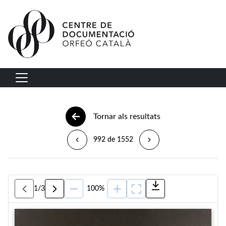
Vés al contingut
Navegació principal
Tornar als resultats
992 de 1552
1
/
3
100%