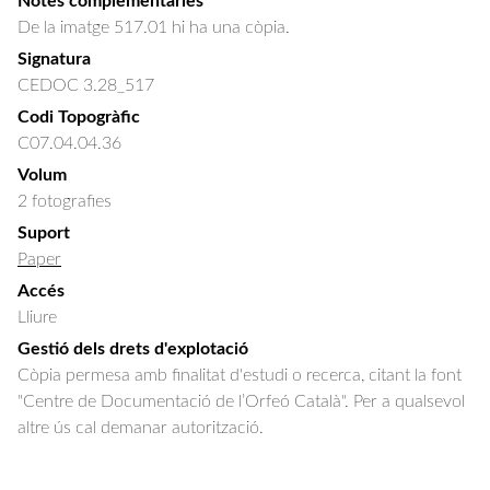
Notes complementàries
De la imatge 517.01 hi ha una còpia.
Signatura
CEDOC 3.28_517
Codi Topogràfic
C07.04.04.36
Volum
2 fotografies
Suport
Paper
Accés
Lliure
Gestió dels drets d'explotació
Còpia permesa amb finalitat d'estudi o recerca, citant la font
"Centre de Documentació de l’Orfeó Català". Per a qualsevol
altre ús cal demanar autorització.