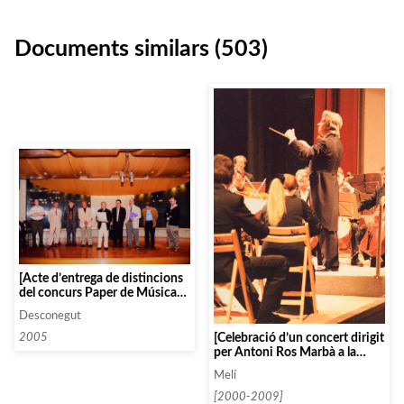
Documents similars (503)
[Acte d’entrega de distincions
del concurs Paper de Música
organitzat a Capellades, que
Desconegut
comptava amb Antoni Ros
Marbà com a membre del
[Celebració d’un concert dirigit
2005
jurat]
per Antoni Ros Marbà a la
Fundació Gala-Dalí a Figueres]
Melí
[2000-2009]