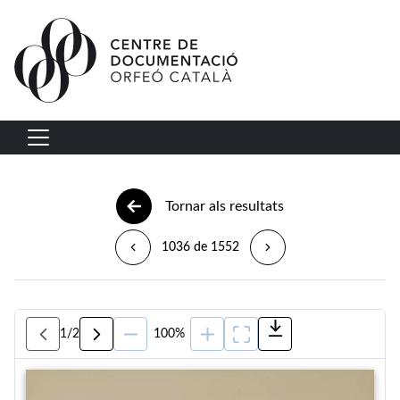
Vés al contingut
Navegació principal
Tornar als resultats
1036 de 1552
1
/
2
100%