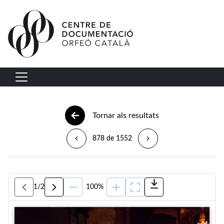
Vés al contingut
Navegació principal
Tornar als resultats
878 de 1552
1
/
2
100%