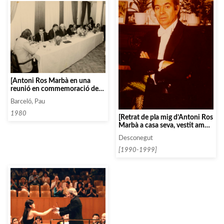
[Antoni Ros Marbà en una
reunió en commemoració de
XXV anys de la Lletra d’Or]
Barceló, Pau
1980
[Retrat de pla mig d’Antoni Ros
Marbà a casa seva, vestit amb
frac]
Desconegut
[1990-1999]