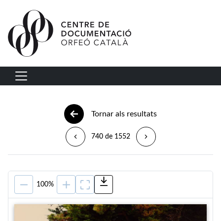
Vés al contingut
Navegació principal
Tornar als resultats
740 de 1552
100%