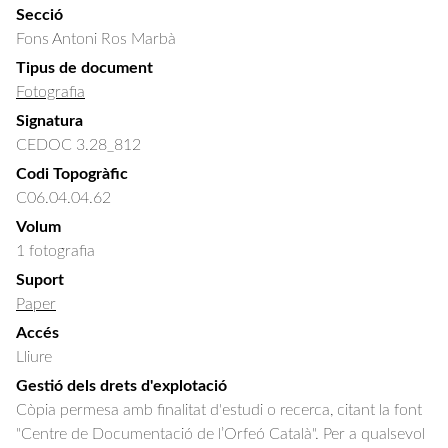
Secció
Fons Antoni Ros Marbà
Tipus de document
Fotografia
Signatura
CEDOC 3.28_812
Codi Topogràfic
C06.04.04.62
Volum
1 fotografia
Suport
Paper
Accés
Lliure
Gestió dels drets d'explotació
Còpia permesa amb finalitat d'estudi o recerca, citant la font
"Centre de Documentació de l’Orfeó Català". Per a qualsevol