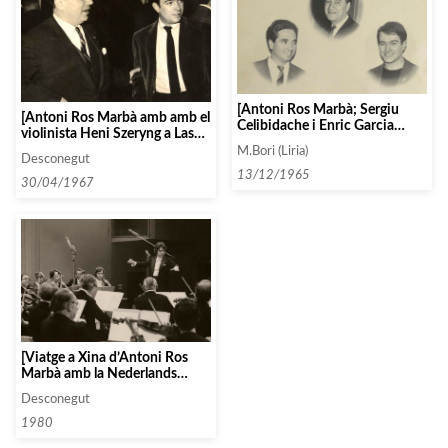
[Antoni Ros Marbà; Sergiu
[Antoni Ros Marbà amb amb el
Celibidache i Enric Garcia
violinista Heni Szeryng a Las
Asensio]
Palmas]
M.Bori (Liria)
Desconegut
13/12/1965
30/04/1967
[Viatge a Xina d’Antoni Ros
Marbà amb la Nederlands
Kamera Orkest]
Desconegut
1980