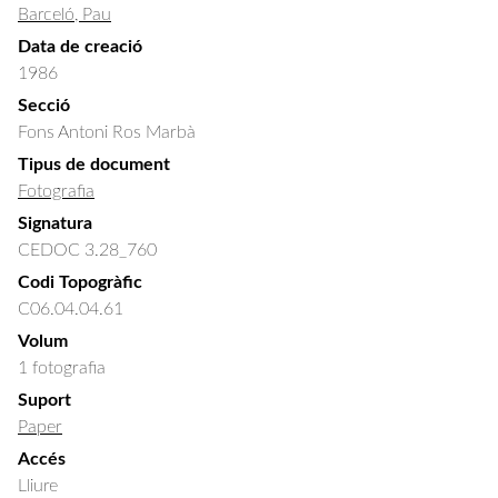
Barceló, Pau
Data de creació
1986
Secció
Fons Antoni Ros Marbà
Tipus de document
Fotografia
Signatura
CEDOC 3.28_760
Codi Topogràfic
C06.04.04.61
Volum
1 fotografia
Suport
Paper
Accés
Lliure