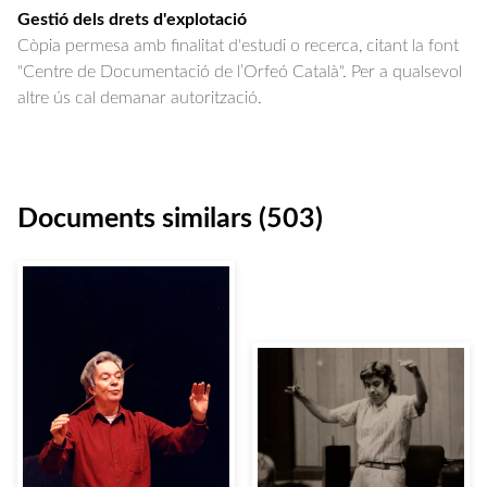
Gestió dels drets d'explotació
Còpia permesa amb finalitat d'estudi o recerca, citant la font
"Centre de Documentació de l’Orfeó Català". Per a qualsevol
altre ús cal demanar autorització.
Documents similars (503)