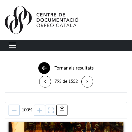
Vés al contingut
Navegació principal
Tornar als resultats
793 de 1552
100%