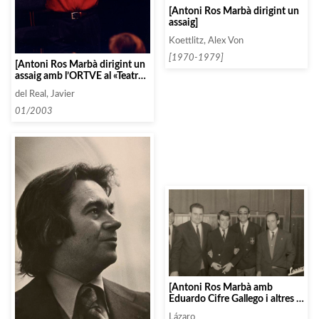
[Antoni Ros Marbà dirigint un
assaig]
Koettlitz, Alex Von
[1970-1979]
[Antoni Ros Marbà dirigint un
assaig amb l’ORTVE al «Teatro
Monumental»]
del Real, Javier
01/2003
[Antoni Ros Marbà amb
Eduardo Cifre Gallego i altres a
València]
Lázaro