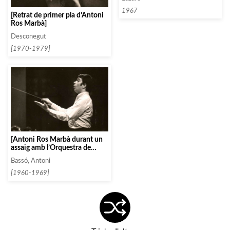
1967
[Retrat de primer pla d’Antoni
Ros Marbà]
Desconegut
[1970-1979]
[Antoni Ros Marbà durant un
assaig amb l’Orquestra de
Radio Televisió Espanyola]
Bassó, Antoni
[1960-1969]