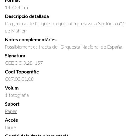
Format
14 x 24 cm
Descripció detallada
Pla general de l'orquestra que interpretava la Simfònia nº 2 
de Mahler
Notes complementàries
Possiblement es tracta de l'Orquesta Nacional de España
Signatura
CEDOC 3.28_157
Codi Topogràfic
C07.03.01.08
Volum
1 fotografia
Suport
Paper
Accés
Lliure