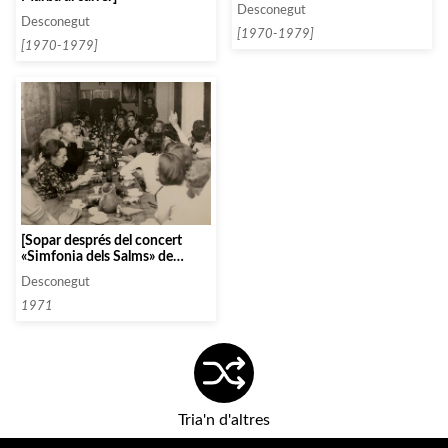
Nederland Kamber Orchestra]
Desconegut
Desconegut
[1970-1979]
[1970-1979]
[Sopar després del concert
«Simfonia dels Salms» de
Strawinski de l’Orquestra
Desconegut
Ciutat de Barcelona. Trobem a
l’Antoni Ros Marbà, Sergiu
1971
Celibidache o l’Oriol Martorell,
entre d’altres]
Tria'n d'altres