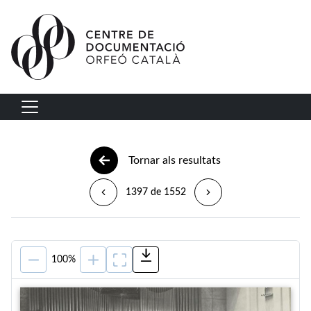
Vés al contingut
Navegació principal
Tornar als resultats
1397 de 1552
100%