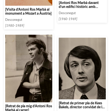
[Antoni Ros Marbà davant
d’un edifici històric amb
[Visita d’Antoni Ros Marbà al
Salvador Gratacós i altres]
monument a Mozart a Àustria]
Desconegut
[1960-1969]
Desconegut
[1980-1989]
[Retrat de primer pla de Kees
[Retrat de pla mig d’Antoni Ros
Bakels, director convidat de la
Marbà al carrer]