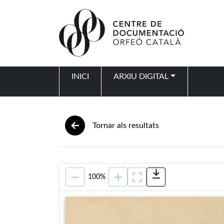
Vés al contingut
INICI
ARXIU DIGITAL
Navegació principal
Tornar als resultats
100%