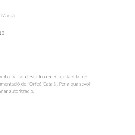
s Marbà
18
b finalitat d'estudi o recerca, citant la font
entació de l’Orfeó Català". Per a qualsevol
anar autorització.