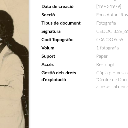
Data de creació
[1970-1979]
Secció
Fons Antoni Ro
Tipus de document
Fotografia
Signatura
CEDOC 3.28_6
Codi Topogràfic
C06.03.05.59
Volum
1 fotografia
Suport
Paper
Accés
Restringit
Gestió dels drets
Còpia permesa am
d'explotació
"Centre de Docum
altre ús cal dem