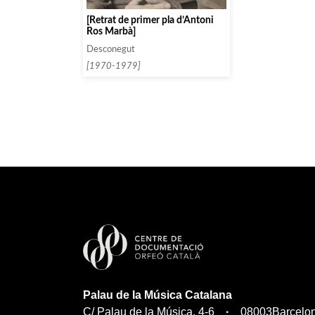
[Retrat de primer pla d’Antoni
Ros Marbà]
Desconegut
[1970-1979]
Palau de la Música Catalana
C/ Palau de la Música, 4-6
08003
Barcelo