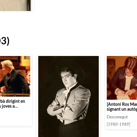
03)
bà dirigint en
[Antoni Ros Mar
 joves a
signant un autògr
adrid, amb la
d’un camerino d
loma O’Shea]
Desconegut
concert]
[1980-1989]