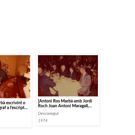
[Antoni Ros Marbà amb Jordi
bà escrivint o
Roch Joan Antoni Maragall,
af a l’escriptori
Antoni Puigvert, Joan Antoni
esprés d’un
Desconegut
Pàmies, i Manuel Capdevila]
1974