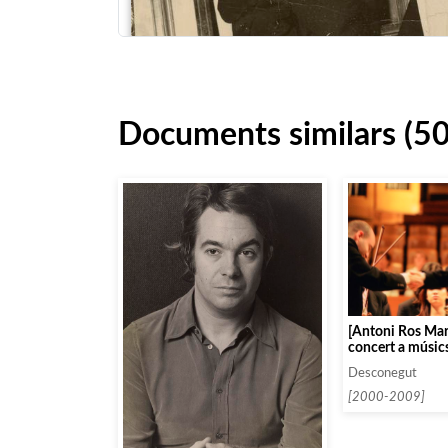
Documents similars (5
[Antoni Ros Mar
concert a músics
l’Auditorio de M
Desconegut
presència de Pa
[2000-2009]