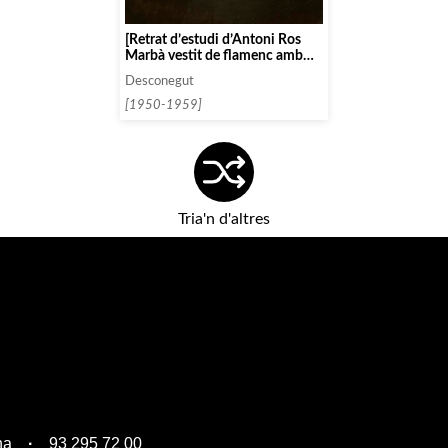
[Retrat d’estudi d’Antoni Ros
Marbà vestit de flamenc amb
barret]
Desconegut
[1950-1959]
Tria'n d'altres
na
93 295 72 00