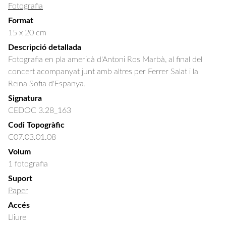
Fotografia
Format
15 x 20 cm
Descripció detallada
Fotografia en pla americà d'Antoni Ros Marbà, al final del 
concert acompanyat junt amb altres per Ferrer Salat i la 
Reina Sofia d'Espanya.
Signatura
CEDOC 3.28_163
Codi Topogràfic
C07.03.01.08
Volum
1 fotografia
Suport
Paper
Accés
Lliure