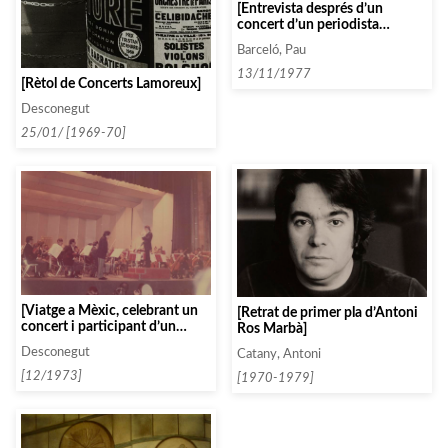
[Entrevista després d’un
concert d’un periodista
radiofònic a Antoni Ros
Barceló, Pau
Marbà]
13/11/1977
[Rètol de Concerts Lamoreux]
Desconegut
25/01/ [1969-70]
[Viatge a Mèxic, celebrant un
[Retrat de primer pla d’Antoni
concert i participant d’un
Ros Marbà]
sopar organitzat per l’Orfeó
Desconegut
Catany, Antoni
Català a Mèxic, amb presència
del seu president César Pi
[12/1973]
[1970-1979]
Sunyer Bayó]