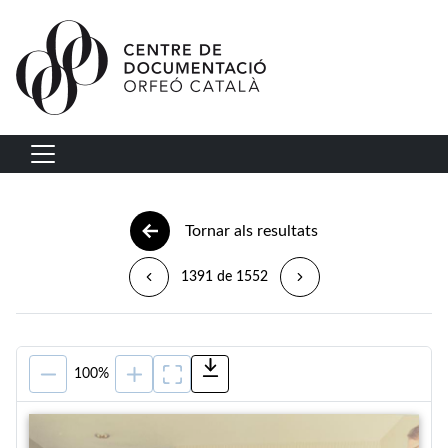
Vés al contingut
Navegació principal
Tornar als resultats
1391 de 1552
100%