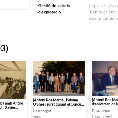
Gestió dels drets
Còpia permesa am
d'explotació
"Centre de Docum
altre ús cal dem
03)
[Antoni Ros Mar
[Antoni Ros Marbà , Paloma
rbà amb André
d’aniversari de 
O’Shea i jurat durant el Concurs
ch, Xavier
Internacional de Piano de
Desconegut
Desconegut
bres de
Santander]
icipal de
[1980-1989]
2008