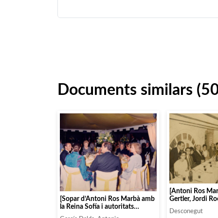
Documents similars (5
[Antoni Ros Ma
Gertler, Jordi Ro
[Sopar d’Antoni Ros Marbà amb
Berenguel i mem
la Reina Sofía i autoritats
Desconegut
l’Orquestra Mun
polítiques]