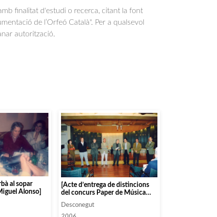
b finalitat d'estudi o recerca, citant la font
entació de l’Orfeó Català". Per a qualsevol
anar autorització.
bà al sopar
[Acte d’entrega de distincions
Miguel Alonso]
del concurs Paper de Música
organitzat a Capellades, que
Desconegut
comptava amb Antoni Ros
Marbà com a membre del jurat]
2006