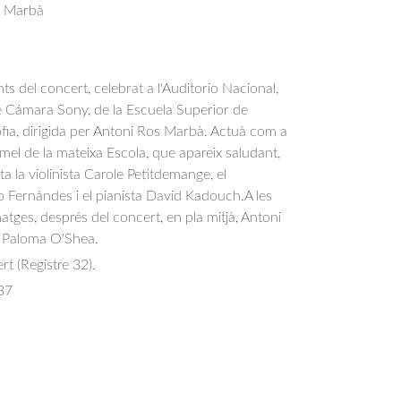
s Marbà
 del concert, celebrat a l'Auditorio Nacional, 
e Cámara Sony, de la Escuela Superior de 
ia, dirigida per Antoni Ros Marbà. Actuà com a 
lamel de la mateixa Escola, que apareix saludant, 
a la violinista Carole Petitdemange, el 
lo Fernándes i el pianista David Kadouch.A les 
atges, després del concert, en pla mitjà, Antoni 
Paloma O'Shea.
rt (Registre 32).
37