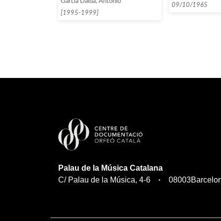
García Dalda, Antonio
Barcelona, que e
09/10/1965
André Vanderho
[1995-1999]
Palau de la Música Catalana
C/ Palau de la Música, 4-6
08003
Barcelo