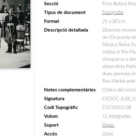
Secció
Fons Antoni Ro
Tipus de document
Fotografia
Format
21 x 30 cm
Descripció detallada
Diversos moments
de l'Orquesta d
Música Reina Sof
solista el Trío F
d'esquerra a dret
violocelista Pab
dues darreres im
Ros Marbà amb 
Notes complementàries
Crítica del conce
Signatura
CEDOC 3.28_1
Codi Topogràfic
C07.03.01.08
Volum
11 fotografies
Suport
Paper
Accés
Lliure