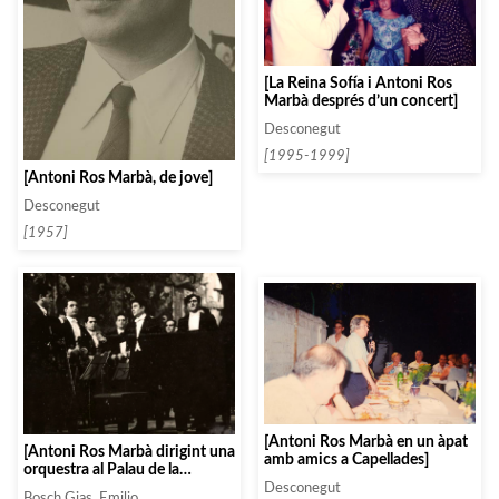
[La Reina Sofía i Antoni Ros
Marbà després d’un concert]
Desconegut
[1995-1999]
[Antoni Ros Marbà, de jove]
Desconegut
[1957]
[Antoni Ros Marbà en un àpat
[Antoni Ros Marbà dirigint una
amb amics a Capellades]
orquestra al Palau de la
Música]
Desconegut
Bosch Gias, Emilio