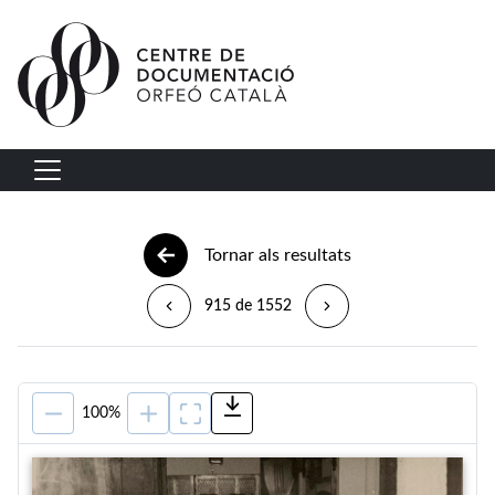
Vés al contingut
Navegació principal
Tornar als resultats
915 de 1552
100%