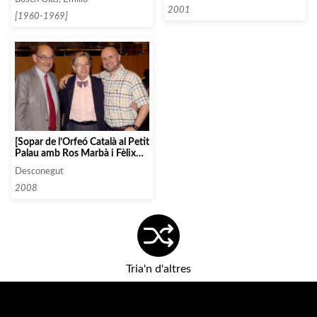
2001
[1960-1969]
[Sopar de l’Orfeó Català al Petit
Palau amb Ros Marbà i Fèlix
Millet, president de la
Desconegut
Fundació, i Josep Vila, director
de l’Orfeó]
2008
Tria'n d'altres