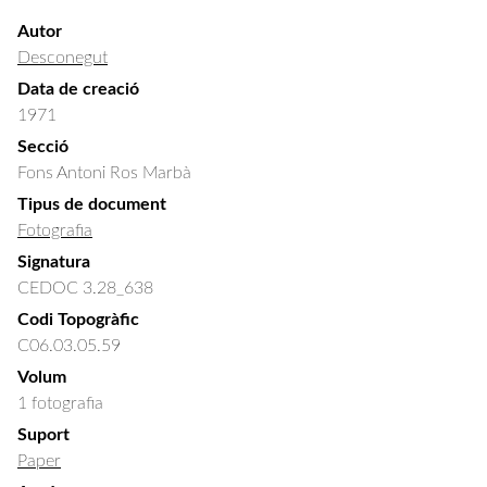
Autor
Desconegut
Data de creació
1971
Secció
Fons Antoni Ros Marbà
Tipus de document
Fotografia
Signatura
CEDOC 3.28_638
Codi Topogràfic
C06.03.05.59
Volum
1 fotografia
Suport
Paper