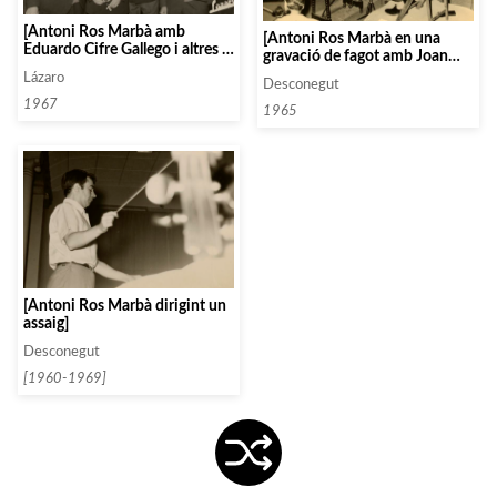
[Antoni Ros Marbà amb
[Antoni Ros Marbà en una
Eduardo Cifre Gallego i altres a
gravació de fagot amb Joan
València]
Carbonell i Manuel Calsina]
Lázaro
Desconegut
1967
1965
[Antoni Ros Marbà dirigint un
assaig]
Desconegut
[1960-1969]