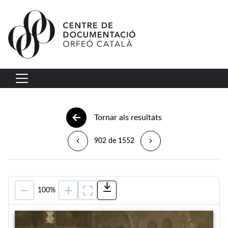
Vés al contingut
Navegació principal
Tornar als resultats
902 de 1552
100%