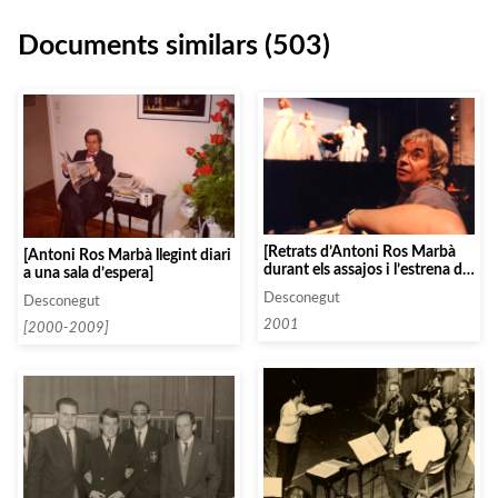
Documents similars (503)
[Retrats d’Antoni Ros Marbà
[Antoni Ros Marbà llegint diari
durant els assajos i l’estrena del
a una sala d’espera]
«Così fan tutte» de Mozart]
Desconegut
Desconegut
2001
[2000-2009]