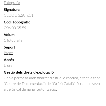
Fotografia
Signatura
CEDOC 3.28_651
Codi Topogràfic
C06.03.05.59
Volum
1 fotografia
Suport
Paper
Accés
Lliure
Gestió dels drets d'explotació
Còpia permesa amb finalitat d'estudi o recerca, citant la font
"Centre de Documentació de l’Orfeó Català". Per a qualsevol
altre ús cal demanar autorització.