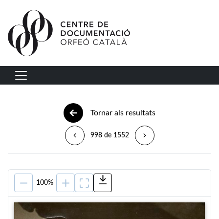
Vés al contingut
Navegació principal
Tornar als resultats
998 de 1552
100%