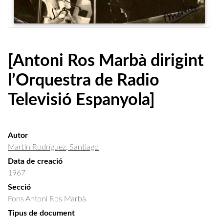
[Antoni Ros Marbà dirigint
l’Orquestra de Radio
Televisió Espanyola]
Autor
Martín Rodríguez, Santiago
Data de creació
1967
Secció
Fons Antoni Ros Marbà
Tipus de document