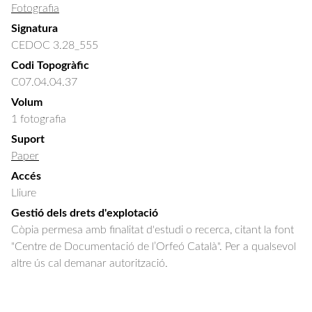
Fotografia
Signatura
CEDOC 3.28_555
Codi Topogràfic
C07.04.04.37
Volum
1 fotografia
Suport
Paper
Accés
Lliure
Gestió dels drets d'explotació
Còpia permesa amb finalitat d'estudi o recerca, citant la font
"Centre de Documentació de l’Orfeó Català". Per a qualsevol
altre ús cal demanar autorització.