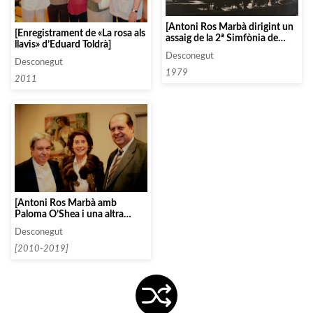
[Antoni Ros Marbà dirigint un
[Enregistrament de «La rosa als
assaig de la 2ª Simfònia de
llavis» d’Eduard Toldrà]
Mahler al Teatro Real de
Desconegut
Madrid amb l’Orquesta
Desconegut
Nacional de España]
1979
2011
[Antoni Ros Marbà amb
Paloma O’Shea i una altra
persona]
Desconegut
[2010-2019]