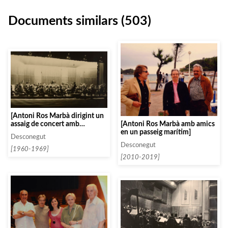
Documents similars (503)
[Antoni Ros Marbà dirigint un
[Antoni Ros Marbà amb amics
assaig de concert amb
en un passeig marítim]
l’Orquestra de Radio Televisión
Desconegut
Española]
Desconegut
[1960-1969]
[2010-2019]