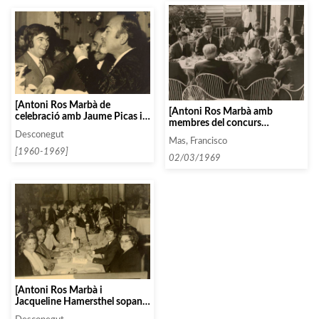
[Antoni Ros Marbà de
[Antoni Ros Marbà amb
celebració amb Jaume Picas i
membres del concurs
Oriol Pascual]
«Sardanes a Lloret», organitzat
Desconegut
Mas, Francisco
per «l’Agrupació d’Amics de la
[1960-1969]
Sardana»]
02/03/1969
[Antoni Ros Marbà i
Jacqueline Hamersthel sopant
amb Hermann Wilhem i altres