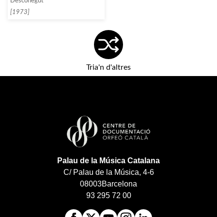
Desconegut
amics, a Mèxic]
[1973]
Tria'n d'altres
Palau de la Música Catalana
C/ Palau de la Música, 4-6
08003
Barcelona
93 295 72 00