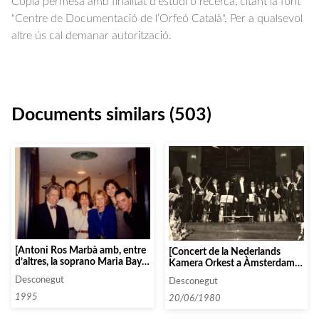
Còpia permesa amb finalitat d'estudi o recerca, citant la font
"Centre de Documentació de l’Orfeó Català". Per a qualsevol
altre ús cal demanar autorització.
Documents similars (503)
[Antoni Ros Marbà amb, entre
[Concert de la Nederlands
d’altres, la soprano Maria Bayo,
Kamera Orkest a Àmsterdam
al Festival Joaquin Rodrigo al
dirigida per Antoni Ros Marbà]
Desconegut
Desconegut
Japó]
1995
20/06/1980