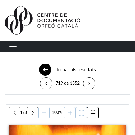
Vés al contingut
Navegació principal
Tornar als resultats
719 de 1552
1
/
3
100%