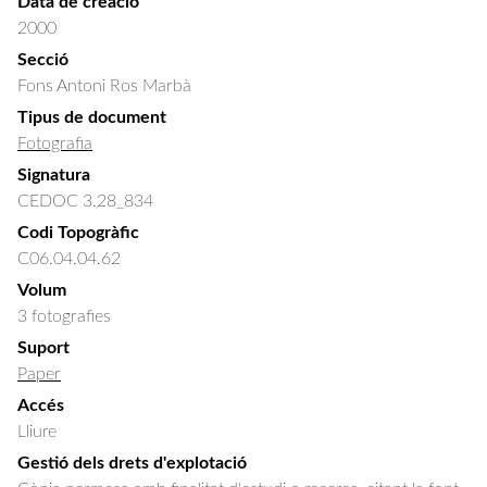
Data de creació
2000
Secció
Fons Antoni Ros Marbà
Tipus de document
Fotografia
Signatura
CEDOC 3.28_834
Codi Topogràfic
C06.04.04.62
Volum
3 fotografies
Suport
Paper
Accés
Lliure
Gestió dels drets d'explotació