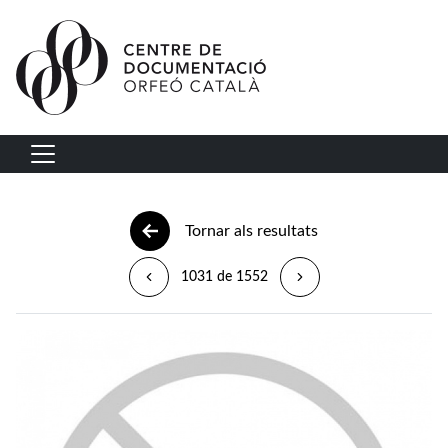
Vés al contingut
Navegació principal
Tornar als resultats
1031 de 1552