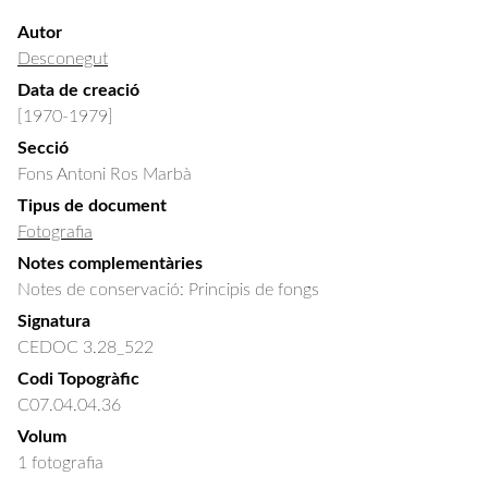
Autor
Desconegut
Data de creació
[1970-1979]
Secció
Fons Antoni Ros Marbà
Tipus de document
Fotografia
Notes complementàries
Notes de conservació: Principis de fongs
Signatura
CEDOC 3.28_522
Codi Topogràfic
C07.04.04.36
Volum
1 fotografia