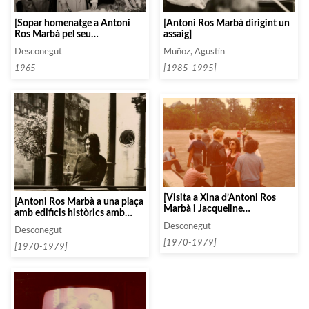
[Sopar homenatge a Antoni
[Antoni Ros Marbà dirigint un
Ros Marbà pel seu
assaig]
nomenament com a director
Desconegut
Muñoz, Agustín
de l’ORTVE a l’Hotel
Diplomàtic, amb la presència
1965
[1985-1995]
de Jordi Roch i Rosa M.
Carrasco]
[Visita a Xina d’Antoni Ros
[Antoni Ros Marbà a una plaça
Marbà i Jacqueline
amb edificis històrics amb
Hamersthel]
pilars]
Desconegut
Desconegut
[1970-1979]
[1970-1979]