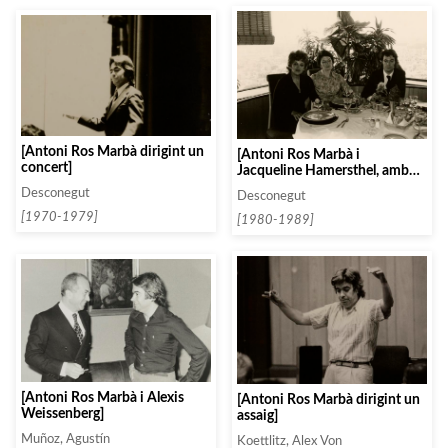
[Antoni Ros Marbà dirigint un
[Antoni Ros Marbà i
concert]
Jacqueline Hamersthel, amb
una amiga, en un restaurant]
Desconegut
Desconegut
[1970-1979]
[1980-1989]
[Antoni Ros Marbà i Alexis
[Antoni Ros Marbà dirigint un
Weissenberg]
assaig]
Muñoz, Agustín
Koettlitz, Alex Von