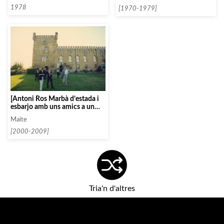
1978
[1970-1979]
[Antoni Ros Marbà d’estada i
esbarjo amb uns amics a un
castell]
Maite
[2000-2009]
Tria'n d'altres