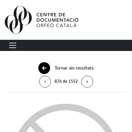
Vés al contingut
Navegació principal
Tornar als resultats
876 de 1552