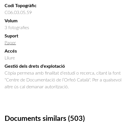
Codi Topogràfic
C06.03.05.59
Volum
3 fotografies
Suport
Paper
Accés
Lliure
Gestió dels drets d'explotació
Còpia permesa amb finalitat d'estudi o recerca, citant la font
"Centre de Documentació de l’Orfeó Català". Per a qualsevol
altre ús cal demanar autorització.
Documents similars (503)