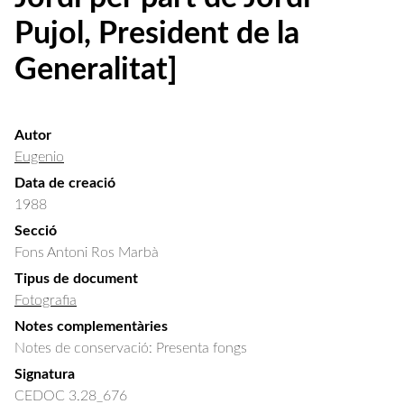
Pujol, President de la
Generalitat]
Autor
Eugenio
Data de creació
1988
Secció
Fons Antoni Ros Marbà
Tipus de document
Fotografia
Notes complementàries
Notes de conservació: Presenta fongs
Signatura
CEDOC 3.28_676