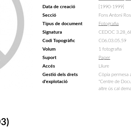
Data de creació
[1990-1999]
Secció
Fons Antoni Ro
Tipus de document
Fotografia
Signatura
CEDOC 3.28_6
Codi Topogràfic
C06.03.05.59
Volum
1 fotografia
Suport
Paper
Accés
Lliure
Gestió dels drets
Còpia permesa am
d'explotació
"Centre de Docum
altre ús cal dem
03)