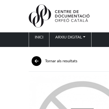
Vés al contingut
INICI
ARXIU DIGITAL
Navegació principal
Tornar als resultats