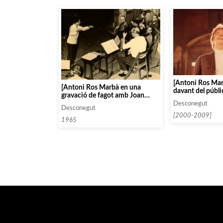
[Antoni Ros Mar
[Antoni Ros Marbà en una
davant del públic
gravació de fagot amb Joan
concert]
Carbonell i Manuel Calsina]
Desconegut
Desconegut
[2000-2009]
1965