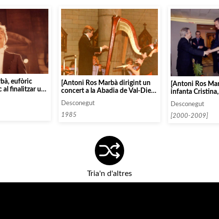
bà, eufòric
[Antoni Ros Marbà dirigint un
[Antoni Ros Ma
 al finalitzar un
concert a la Abadia de Val-Dieu
infanta Cristina,
a Bèlgica]
Urdangarín i Ce
Desconegut
Desconegut
Corbacho]
1985
[2000-2009]
Tria'n d'altres