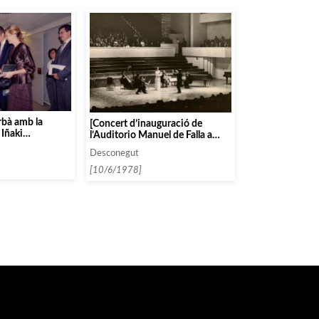
rbà amb la
[Concert d’inauguració de
 Iñaki
l’Auditorio Manuel de Falla a
lestino
Granada amb l’Orquestra
Desconegut
Nacional d’Espanya dirigida per
Antoni Ros Marbà]
[10/6/1978]