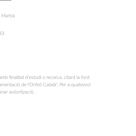
s Marbà
83
b finalitat d'estudi o recerca, citant la font
entació de l’Orfeó Català". Per a qualsevol
anar autorització.