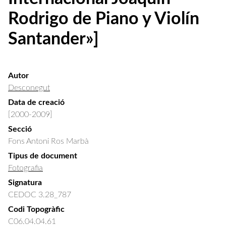
Rodrigo de Piano y Violín
Santander»]
Autor
Desconegut
Data de creació
[2000-2009]
Secció
Fons Antoni Ros Marbà
Tipus de document
Fotografia
Signatura
CEDOC 3.28_787
Codi Topogràfic
C06.04.04.61