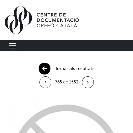
Vés al contingut
Navegació principal
Tornar als resultats
765 de 1552