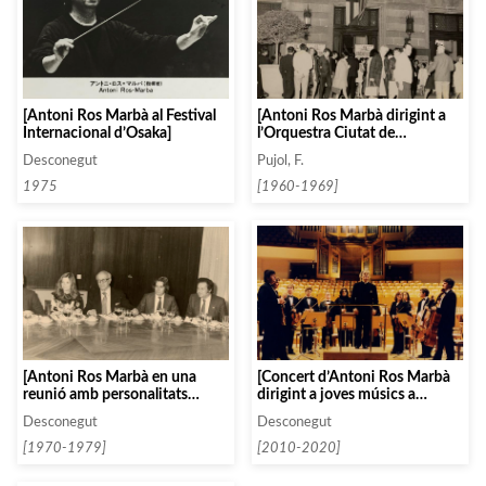
[Antoni Ros Marbà al Festival
[Antoni Ros Marbà dirigint a
Internacional d’Osaka]
l’Orquestra Ciutat de
Barcelona al Teatre Municipal
Desconegut
Pujol, F.
de Montpellier]
1975
[1960-1969]
[Antoni Ros Marbà en una
[Concert d’Antoni Ros Marbà
reunió amb personalitats
dirigint a joves músics a
polítiques, musicals i
l’Auditorio de Música de
Desconegut
Desconegut
periodístiques]
Madrid]
[1970-1979]
[2010-2020]